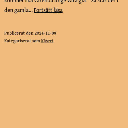
kommer ska varenda unge vara gla’” Så står det i
Möss
den gamla…
Fortsätt läsa
och
människor
Publicerat den
2024-11-09
Kategoriserat som
Kåseri