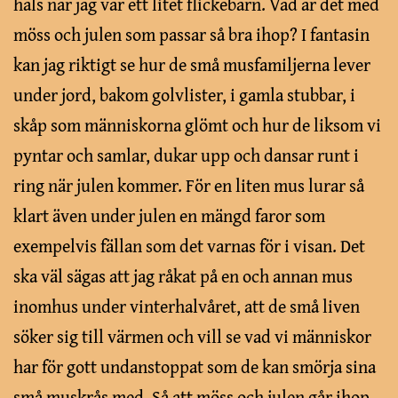
hals när jag var ett litet flickebarn. Vad är det med
möss och julen som passar så bra ihop? I fantasin
kan jag riktigt se hur de små musfamiljerna lever
under jord, bakom golvlister, i gamla stubbar, i
skåp som människorna glömt och hur de liksom vi
pyntar och samlar, dukar upp och dansar runt i
ring när julen kommer. För en liten mus lurar så
klart även under julen en mängd faror som
exempelvis fällan som det varnas för i visan. Det
ska väl sägas att jag råkat på en och annan mus
inomhus under vinterhalvåret, att de små liven
söker sig till värmen och vill se vad vi människor
har för gott undanstoppat som de kan smörja sina
små muskrås med. Så att möss och julen går ihop,