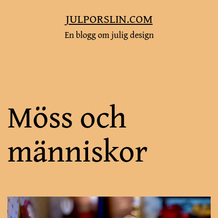
Hoppa
JULPORSLIN.COM
till
En blogg om julig design
innehåll
Möss och
människor