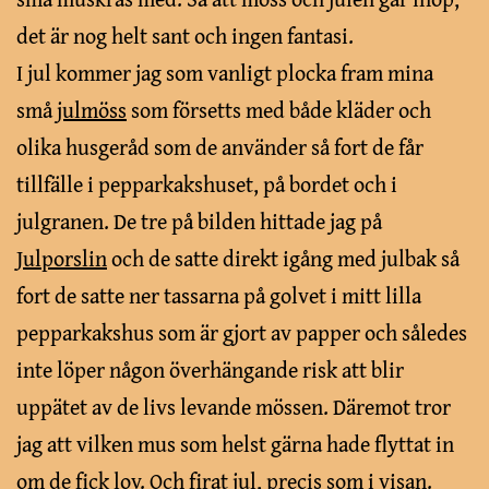
det är nog helt sant och ingen fantasi.
I jul kommer jag som vanligt plocka fram mina
små
julmöss
som försetts med både kläder och
olika husgeråd som de använder så fort de får
tillfälle i pepparkakshuset, på bordet och i
julgranen. De tre på bilden hittade jag på
Julporslin
och de satte direkt igång med julbak så
fort de satte ner tassarna på golvet i mitt lilla
pepparkakshus som är gjort av papper och således
inte löper någon överhängande risk att blir
uppätet av de livs levande mössen. Däremot tror
jag att vilken mus som helst gärna hade flyttat in
om de fick lov. Och firat jul, precis som i visan.