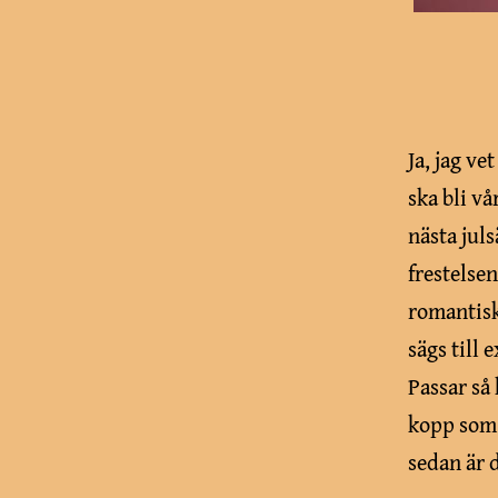
Ja, jag vet
ska bli v
nästa jul
frestelse
romantisk
sägs till
Passar så
kopp som 
sedan är d