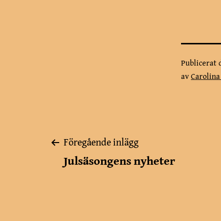
Publicerat
av
Carolin
Inläggsnavigerin
Föregående inlägg
Julsäsongens nyheter