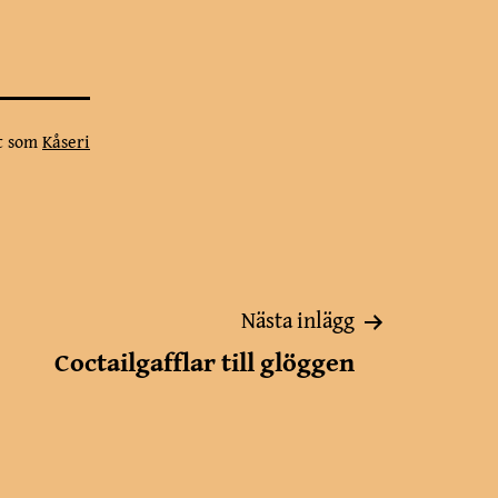
at som
Kåseri
Nästa inlägg
Coctailgafflar till glöggen