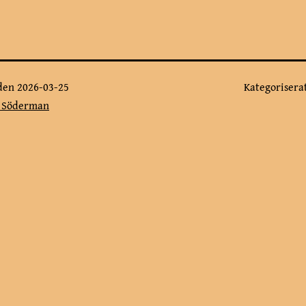
 den
2026-03-25
Kategoriser
a Söderman
g