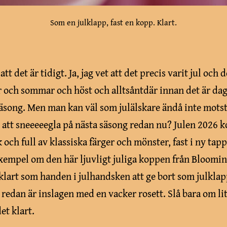
Som en julklapp, fast en kopp. Klart.
 att det är tidigt. Ja, jag vet att det precis varit jul och 
år och sommar och höst och alltsåntdär innan det är dag
säsong. Men man kan väl som julälskare ändå inte mots
n att sneeeeegla på nästa säsong redan nu? Julen 2026 
 och full av klassiska färger och mönster, fast i ny tap
 exempel om den här ljuvligt juliga koppen från Bloomin
 klart som handen i julhandsken att ge bort som julklap
redan är inslagen med en vacker rosett. Slå bara om lit
et klart.