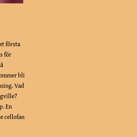
det första
s för
tå
kommer bli
pning. Vad
gville?
p. En
e cellofan