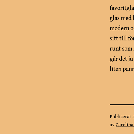
favoritgla
glas med 
modern oc
sitt till 
runt som 
går det ju
liten pann
Publicerat
av
Carolin