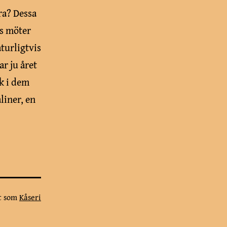
ra? Dessa
ns möter
turligtvis
ar ju året
k i dem
liner, en
at som
Kåseri