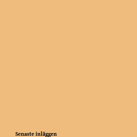
g
Senaste inläggen