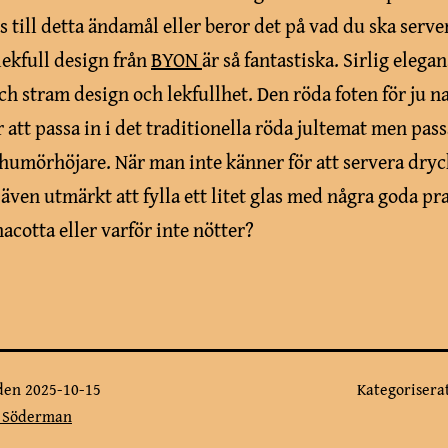
s till detta ändamål eller beror det på vad du ska serve
lekfull design från
BYON
är så fantastiska. Sirlig elega
h stram design och lekfullhet. Den röda foten för ju na
för att passa in i det traditionella röda jultemat men pass
humörhöjare. När man inte känner för att servera dryc
 även utmärkt att fylla ett litet glas med några goda pra
acotta eller varför inte nötter?
 den
2025-10-15
Kategoriser
a Söderman