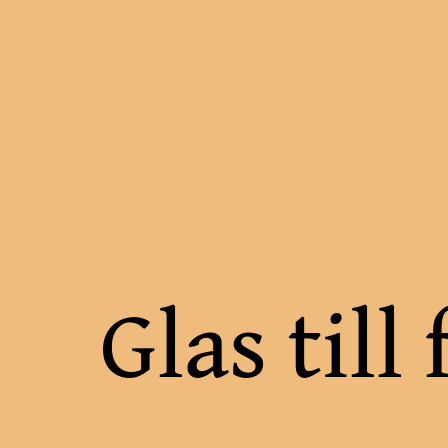
Hoppa
till
innehåll
Glas till