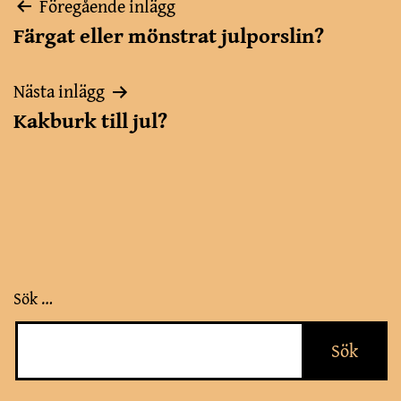
Inläggsnavigering
Föregående inlägg
Färgat eller mönstrat julporslin?
Nästa inlägg
Kakburk till jul?
Sök …