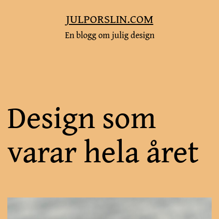
Hoppa
JULPORSLIN.COM
till
En blogg om julig design
innehåll
Design som
varar hela året